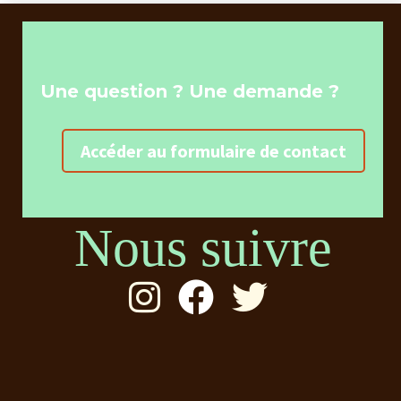
Une question ? Une demande ?
Accéder au formulaire de contact
Nous suivre


