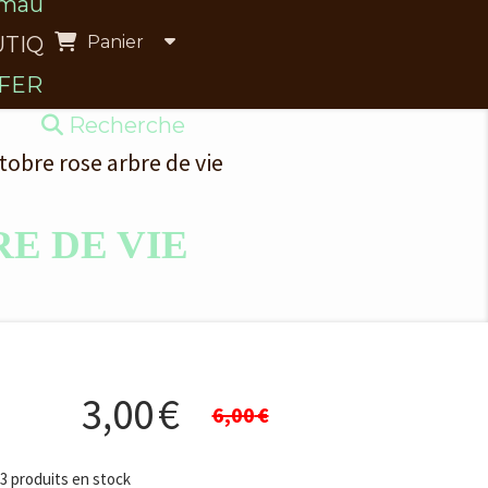
maux à l’adoption
Panier
TIQUE du refuge
-FERME
BLOG
Recherche
ctobre rose arbre de vie
E DE VIE
3,00
€
6,00
€
3
produits en stock