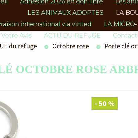
eil
Adhésion 2026 en don libre
Les ani
LES ANIMAUX ADOPTES
LA BOU
vraison international via vinted
LA MICRO
Votre Avis
ACTU DU REFUGE
Contact
UE du refuge
Octobre rose
Porte clé o
CLÉ OCTOBRE ROSE ARBR
- 50 %