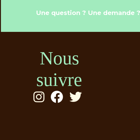
Une question ? Une demande 
Nous
suivre


