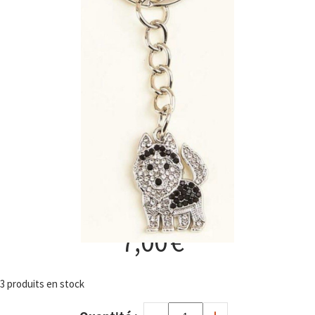
Porte clé strass husky
7,00
€
3
produits en stock