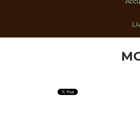
Accu
Li
MO