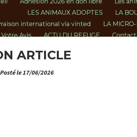
eil
Adhésion 2026 en don libre
Les ani
LES ANIMAUX ADOPTES
LA BOU
vraison international via vinted
LA MICRO
Votre Avis
ACTU DU REFUGE
Contact
N ARTICLE
Posté le 17/06/2026